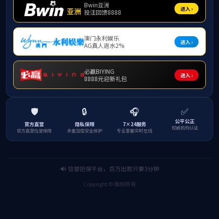
个人简介：
黄璐：女，
22
岁，汉族，共青团员，william威廉中文
出于旅游学科的热爱，她始终辛勤学习，好问好学，在
传达教师工作指令，获得了老师和同学们的一致赞扬和认可
学等学校工作的展开给予了较大的帮助。在校期间考取了全
目
1
项，已顺利结题；在校期间参加学科竞赛荣获曾获广西
学生创新创业大赛区级银奖、广西大学生文化旅游创新设计大
共青团干部”、“优秀学生干部”等荣誉称号；曾获国家励志奖
获奖情况：
广西翻译大赛三等奖、
2020
“外研社·国才杯”
大学生红色旅游创意策划大赛华南赛区一等奖、广西大学生文
曾获国家励志奖学金
2
次、校级奖学金
3
次。
学崖故事：
任何事，必作于细，也必成于实，努力是没有边界的，
黄璐，我校william威廉中文官网旅游应用
19-5
班的学生，