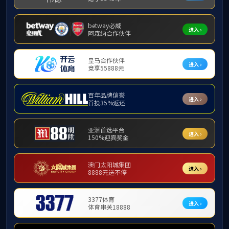
·
西江苗寨乡村旅游与农民增收研究
·
港中旅并购中国中旅
·
观音山国家森林公园——从烫手山芋
·
凤凰古城旅游产业发展之路分析
·
《旅游英语》案例How to write a letter
·
我国导游人员管理体制的变迁
·
锦江国际的资本运营
·
中华五岳联合打造中国旅游第一品牌
·
携程公司的成长战略解读
共15条 1/1
首页
上页
下页
尾页
版权所有：william威廉中文官网 雁山校区：广西桂林市雁山区雁山街