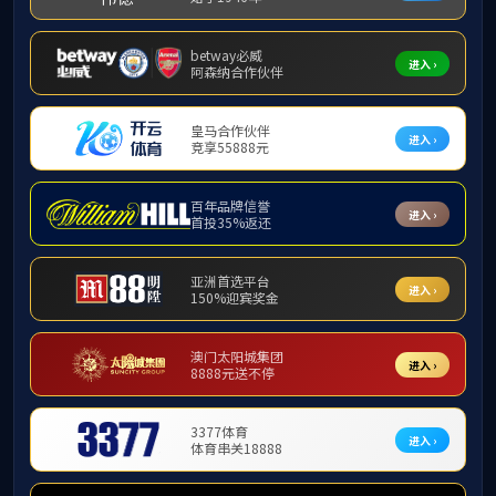
UNWTO-TedQual
UNWTO-TedQual
认证简介
认证领导小组
威
认证新闻动态
认证常见问题
认证相关材料