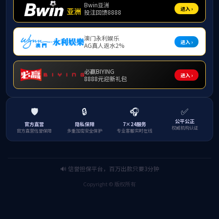
林专业博士学位授权点
本
学
管
管
工
工
硕
学
管