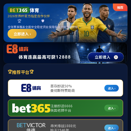
威廉希尔(MACAU·williamhill)中文官网-Official Website
首页
MTA概况
新闻中心
导师风采
职业生涯
当前位置:
首页
>>
职业生涯
>>
学员风
学员风采
校友资源
威廉希尔(MACA
职场心经
经典案例
抱歉