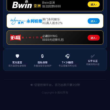
学院党委副书记罗义淞
会议上
，心理专项
行了介绍。随后，各年
了总结发言。他指出，
的职责。他着重强调了
牢牢把握住“关键点”
此次会议的召开，
健康服务体系，为学生
上一条：
我院顺利召开20